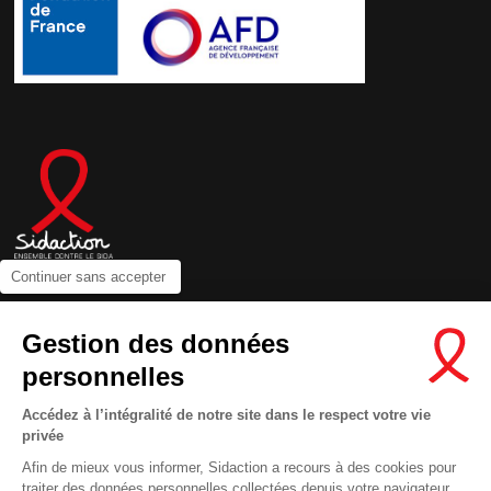
Continuer sans accepter
Contactez-nous
Gestion des données
Newsletter
personnelles
Nous suivre sur les réseaux :
Accédez à l’intégralité de notre site dans le respect votre vie
privée
Afin de mieux vous informer, Sidaction a recours à des cookies pour
traiter des données personnelles collectées depuis votre navigateur.