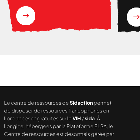
Le centre de ressources de
Sidaction
permet
de disposer de ressources francophones en
libre accès et gratuites sur le
VIH
/
sida
. À
l’origine, hébergées par la Plateforme ELSA, le
Centre de ressources est désormais gérée par