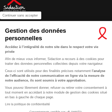
Continuer sans accepter
Contactez-nous
Gestion des données
Newsletter
personnelles
Nous suivre sur les réseaux :
Accédez à l’intégralité de notre site dans le respect votre vie
privée
Afin de mieux vous informer, Sidaction a recours à des cookies pour
traiter des données personnelles collectées depuis votre navigateur.
MENTIONS LÉGALES
Ceux-ci sont utilisés pour des finalités précises notamment
l'analyse
de l'efficacité de notre communication en ligne via la mesure de
CONDITIONS D’UTILISATION ET PROTECTION DES DONNÉES
notre audience, ils sont soumis à votre approbation.
COOKIES
Vous pouvez librement donner, refuser ou retirer votre consentement à
tout moment en accédant à notre module de gestion des cookies situé
This site uses cookies and gives you control over what you want to
en bas à gauche de chaque page.
activate
En savoir plus
Lire la politique de confidentialité
OK, ACCEPT ALL
DENY ALL COOKIES
Consentements certifiés par