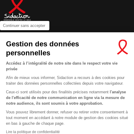
Continuer sans accepter
Contactez-nous
Gestion des données
Newsletter
personnelles
Nous suivre sur les réseaux :
Accédez à l’intégralité de notre site dans le respect votre vie
privée
Afin de mieux vous informer, Sidaction a recours à des cookies pour
traiter des données personnelles collectées depuis votre navigateur.
MENTIONS LÉGALES
Ceux-ci sont utilisés pour des finalités précises notamment
l'analyse
de l'efficacité de notre communication en ligne via la mesure de
CONDITIONS D’UTILISATION ET PROTECTION DES DONNÉES
notre audience, ils sont soumis à votre approbation.
COOKIES
Vous pouvez librement donner, refuser ou retirer votre consentement à
tout moment en accédant à notre module de gestion des cookies situé
This site uses cookies and gives you control over what you want to
en bas à gauche de chaque page.
activate
En savoir plus
Lire la politique de confidentialité