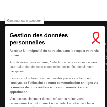
Continuer sans accepter
Gestion des données
personnelles
Le centre de ressources de
Sidaction
per
disposer de ressources francophones en 
Accédez à l’intégralité de notre site dans le respect votre vie
privée
et gratuites sur le
VIH
/
sida
. À l’origine, 
Afin de mieux vous informer, Sidaction a recours à des cookies
la Plateforme ELSA, le Centre de ressourc
pour traiter des données personnelles collectées depuis votre
désormais gérée par Sidaction qui a souha
navigateur.
reprendre le pilotage.
Ceux-ci sont utilisés pour des finalités précises notamment
l'analyse de l'efficacité de notre communication en ligne via
la mesure de notre audience, ils sont soumis à votre
approbation.
Vous pouvez librement donner, refuser ou retirer votre
Contactez-nous
consentement à tout moment en accédant à notre module de