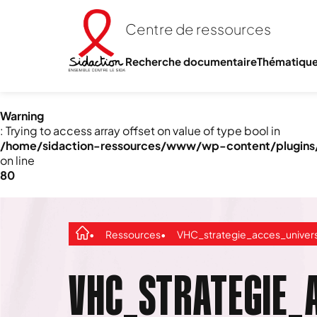
Centre de ressources
Recherche documentaire
Thématiqu
Warning
: Trying to access array offset on value of type bool in
/home/sidaction-ressources/www/wp-content/plugins/e
on line
80
Ressources
VHC_strategie_acces_universel
VHC_STRATEGIE_