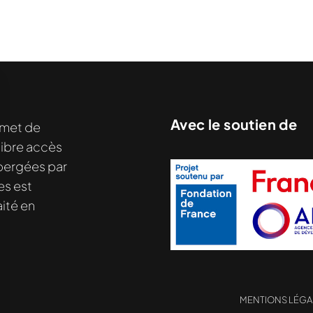
Avec le soutien de
met de
libre accès
hébergées par
es est
ité en
MENTIONS LÉGA