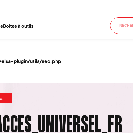
es
Boites à outils
lsa-plugin/utils/seo.php
_fr
ACCES_UNIVERSEL_FR