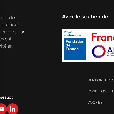
Avec le soutien de
met de
libre accès
hébergées par
nu demandé....
es est
ité en
MENTIONS LÉGA
CONDITIONS D’U
éseaux :
COOKIES