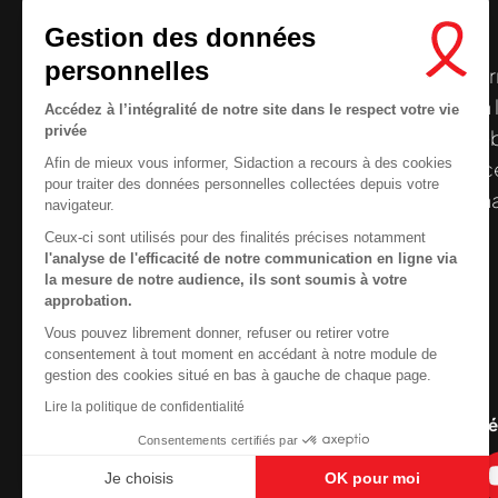
Gestion des données
personnelles
Le centre de ressources de
Sidaction
per
disposer de ressources francophones en 
Accédez à l’intégralité de notre site dans le respect votre vie
privée
et gratuites sur le
VIH
/
sida
. À l’origine, 
Nous cherchons le conte
Afin de mieux vous informer, Sidaction a recours à des cookies
la Plateforme ELSA, le Centre de ressourc
pour traiter des données personnelles collectées depuis votre
désormais gérée par Sidaction qui a souha
navigateur.
reprendre le pilotage.
Ceux-ci sont utilisés pour des finalités précises notamment
l'analyse de l'efficacité de notre communication en ligne via
la mesure de notre audience, ils sont soumis à votre
approbation.
Vous pouvez librement donner, refuser ou retirer votre
Contactez-nous
consentement à tout moment en accédant à notre module de
gestion des cookies situé en bas à gauche de chaque page.
Newsletter
Lire la politique de confidentialité
Nous suivre sur les r
Consentements certifiés par
Je choisis
OK pour moi