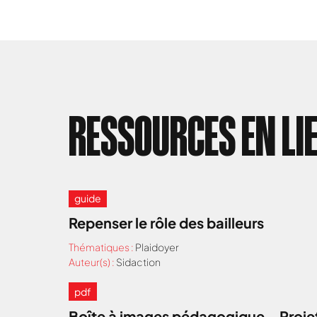
RESSOURCES EN LI
guide
Repenser le rôle des bailleurs
Thématiques :
Plaidoyer
Auteur(s) :
Sidaction
pdf
Boîte à images pédagogique – Projet