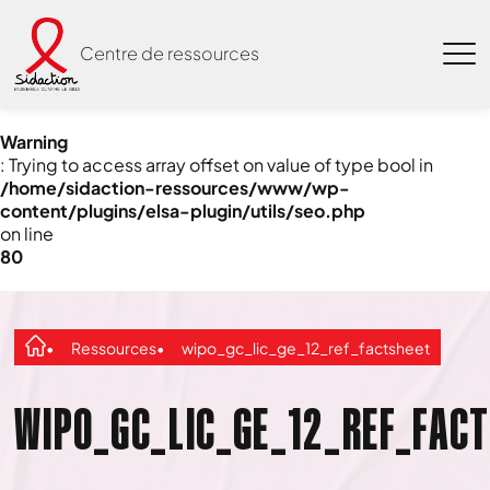
Centre de ressources
Warning
: Trying to access array offset on value of type bool in
/home/sidaction-ressources/www/wp-
content/plugins/elsa-plugin/utils/seo.php
on line
80
Ressources
wipo_gc_lic_ge_12_ref_factsheet
WIPO_GC_LIC_GE_12_REF_FAC