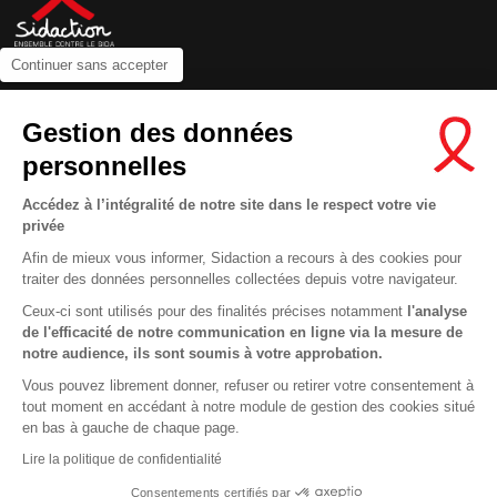
Continuer sans accepter
Contactez-nous
Gestion des données
Newsletter
personnelles
Nous suivre sur les réseaux :
Accédez à l’intégralité de notre site dans le respect votre vie
privée
Afin de mieux vous informer, Sidaction a recours à des cookies pour
traiter des données personnelles collectées depuis votre navigateur.
MENTIONS LÉGALES
Ceux-ci sont utilisés pour des finalités précises notamment
l'analyse
de l'efficacité de notre communication en ligne via la mesure de
CONDITIONS D’UTILISATION ET PROTECTION DES DONNÉES
notre audience, ils sont soumis à votre approbation.
COOKIES
Vous pouvez librement donner, refuser ou retirer votre consentement à
tout moment en accédant à notre module de gestion des cookies situé
This site uses cookies and gives you control over what you want to
en bas à gauche de chaque page.
activate
En savoir plus
Lire la politique de confidentialité
OK, ACCEPT ALL
DENY ALL COOKIES
Consentements certifiés par