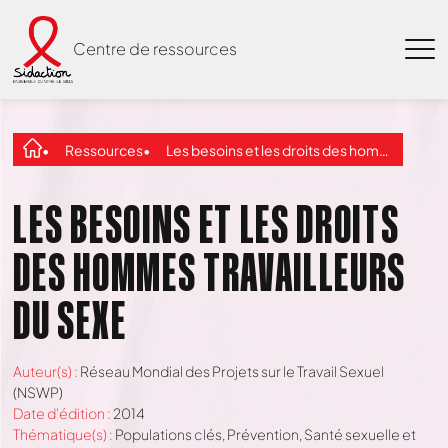
Centre de ressources
Ressources
Les besoins et les droits des hommes travailleurs du sexe
LES BESOINS ET LES DROITS
DES HOMMES TRAVAILLEURS
DU SEXE
Auteur(s) :
Réseau Mondial des Projets sur le Travail Sexuel
(NSWP)
Date d'édition :
2014
Thématique(s) :
Populations clés
,
Prévention
,
Santé sexuelle et