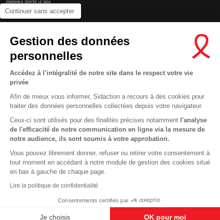
Continuer sans accepter
Contactez-nous
Gestion des données
Newsletter
personnelles
Nous suivre sur les réseaux :
Accédez à l’intégralité de notre site dans le respect votre vie
privée
Afin de mieux vous informer, Sidaction a recours à des cookies pour
traiter des données personnelles collectées depuis votre navigateur.
MENTIONS LÉGALES
Ceux-ci sont utilisés pour des finalités précises notamment
l'analyse
de l'efficacité de notre communication en ligne via la mesure de
CONDITIONS D’UTILISATION ET PROTECTION DES DONNÉES
notre audience, ils sont soumis à votre approbation.
COOKIES
Vous pouvez librement donner, refuser ou retirer votre consentement à
tout moment en accédant à notre module de gestion des cookies situé
This site uses cookies and gives you control over what you want to
en bas à gauche de chaque page.
activate
En savoir plus
Lire la politique de confidentialité
OK, ACCEPT ALL
DENY ALL COOKIES
Consentements certifiés par
PERSONALIZE
Je choisis
OK pour moi