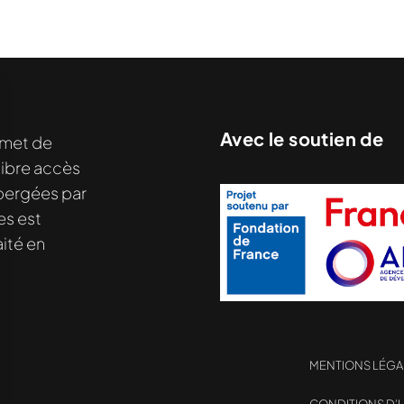
Avec le soutien de
met de
libre accès
nu demandé....
hébergées par
es est
ité en
MENTIONS LÉGA