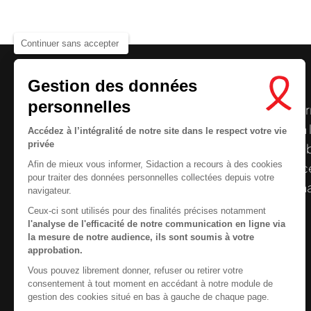
Continuer sans accepter
Gestion des données
personnelles
Le centre de ressources de
Sidaction
per
disposer de ressources francophones en 
Accédez à l’intégralité de notre site dans le respect votre vie
Nous cherchons le conte
privée
et gratuites sur le
VIH
/
sida
. À l’origine, 
Afin de mieux vous informer, Sidaction a recours à des cookies
la Plateforme ELSA, le Centre de ressourc
pour traiter des données personnelles collectées depuis votre
désormais gérée par Sidaction qui a souha
navigateur.
reprendre le pilotage.
Ceux-ci sont utilisés pour des finalités précises notamment
l'analyse de l'efficacité de notre communication en ligne via
la mesure de notre audience, ils sont soumis à votre
approbation.
Vous pouvez librement donner, refuser ou retirer votre
Contactez-nous
consentement à tout moment en accédant à notre module de
gestion des cookies situé en bas à gauche de chaque page.
Newsletter