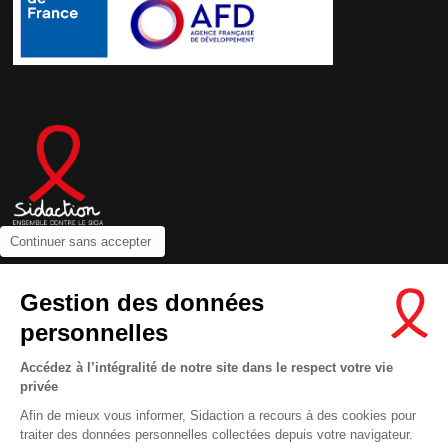
Continuer sans accepter
Contactez-nous
Gestion des données
Newsletter
personnelles
Nous suivre sur les réseaux :
Accédez à l’intégralité de notre site dans le respect votre vie
privée
Afin de mieux vous informer, Sidaction a recours à des cookies pour
traiter des données personnelles collectées depuis votre navigateur.