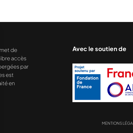
Avec le soutien de
met de
libre accès
nu demandé....
hébergées par
es est
ité en
MENTIONS LÉGA