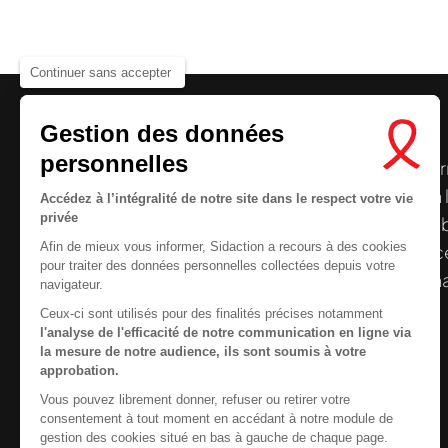
Continuer sans accepter
Gestion des données
personnelles
Le centre de ressources de
Sidaction
per
disposer de ressources francophones en 
Nous cherchons le conte
Accédez à l’intégralité de notre site dans le respect votre vie
privée
et gratuites sur le
VIH
/
sida
. À l’origine, 
Afin de mieux vous informer, Sidaction a recours à des cookies
la Plateforme ELSA, le Centre de ressourc
pour traiter des données personnelles collectées depuis votre
désormais gérée par Sidaction qui a souha
navigateur.
reprendre le pilotage.
Ceux-ci sont utilisés pour des finalités précises notamment
l'analyse de l'efficacité de notre communication en ligne via
la mesure de notre audience, ils sont soumis à votre
approbation.
Vous pouvez librement donner, refuser ou retirer votre
Contactez-nous
consentement à tout moment en accédant à notre module de
gestion des cookies situé en bas à gauche de chaque page.
Newsletter