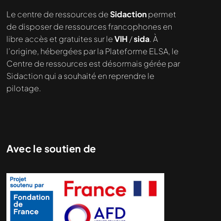
Nous cherchons le contenu
Le centre de ressources de
Sidaction
permet
demandé....
de disposer de ressources francophones en
libre accès et gratuites sur le
VIH
/
sida
. À
l’origine, hébergées par la Plateforme ELSA, le
Centre de ressources est désormais gérée par
Sidaction qui a souhaité en reprendre le
pilotage.
Avec le soutien de