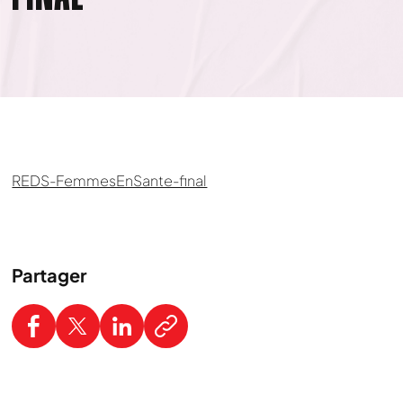
REDS-FemmesEnSante-final
Partager