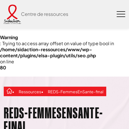
Centre de ressources
Warning
: Trying to access array offset on value of type bool in
/home/sidaction-ressources/www/wp-
content/plugins/elsa-plugin/utils/seo.php
on line
80
Ressources
REDS-FemmesEnSante-final
REDS-FEMMESENSANTE-
FINAL