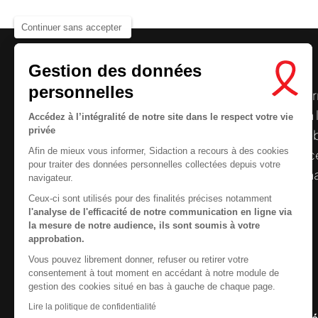
Continuer sans accepter
Gestion des données
personnelles
Le centre de ressources de
Sidaction
per
disposer de ressources francophones en 
Accédez à l’intégralité de notre site dans le respect votre vie
Nous cherchons le conte
privée
et gratuites sur le
VIH
/
sida
. À l’origine, 
Afin de mieux vous informer, Sidaction a recours à des cookies
la Plateforme ELSA, le Centre de ressourc
pour traiter des données personnelles collectées depuis votre
désormais gérée par Sidaction qui a souha
navigateur.
reprendre le pilotage.
Ceux-ci sont utilisés pour des finalités précises notamment
l'analyse de l'efficacité de notre communication en ligne via
la mesure de notre audience, ils sont soumis à votre
approbation.
Vous pouvez librement donner, refuser ou retirer votre
Contactez-nous
consentement à tout moment en accédant à notre module de
gestion des cookies situé en bas à gauche de chaque page.
Newsletter
Lire la politique de confidentialité
Nous suivre sur les r