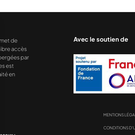
Avec le soutien de
met de
libre accès
nu demandé....
hébergées par
es est
ité en
MENTIONS LÉGA
CONDITIONS D’U
éseaux :