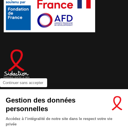
Continuer sans accepter
Contactez-nous
Gestion des données
Newsletter
personnelles
Nous suivre sur les réseaux :
Accédez à l’intégralité de notre site dans le respect votre vie
privée