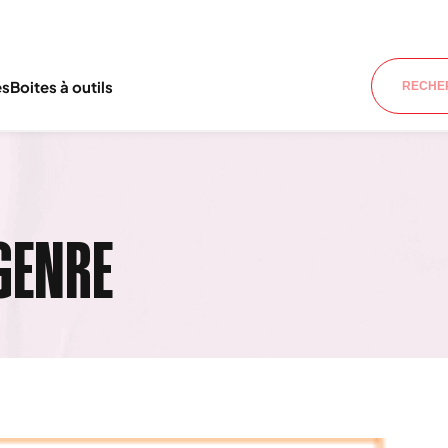
es
Boites à outils
GENRE