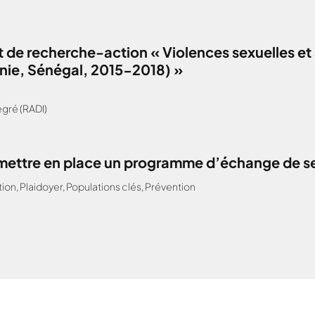
 de recherche-action « Violences sexuelles et 
anie, Sénégal, 2015-2018) »
gré (RADI)
: mettre en place un programme d’échange de s
tion
,
Plaidoyer
,
Populations clés
,
Prévention
nu demandé....