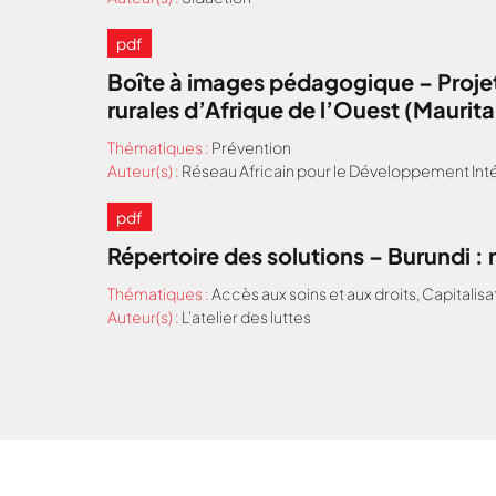
pdf
Boîte à images pédagogique – Projet
rurales d’Afrique de l’Ouest (Maurit
Thématiques :
Prévention
Auteur(s) :
Réseau Africain pour le Développement Inté
pdf
Répertoire des solutions – Burundi 
Thématiques :
Accès aux soins et aux droits
,
Capitalisa
Auteur(s) :
L'atelier des luttes
Nous cherchons le conte