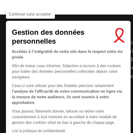
Continuer sans accepter
Gestion des données
personnelles
Le centre de ressources de
Sidaction
per
disposer de ressources francophones en 
Accédez à l’intégralité de notre site dans le respect votre vie
privée
et gratuites sur le
VIH
/
sida
. À l’origine, 
Afin de mieux vous informer, Sidaction a recours à des cookies
la Plateforme ELSA, le Centre de ressourc
pour traiter des données personnelles collectées depuis votre
désormais gérée par Sidaction qui a souha
navigateur.
reprendre le pilotage.
Ceux-ci sont utilisés pour des finalités précises notamment
l'analyse de l'efficacité de notre communication en ligne via
la mesure de notre audience, ils sont soumis à votre
approbation.
Vous pouvez librement donner, refuser ou retirer votre
Contactez-nous
consentement à tout moment en accédant à notre module de
gestion des cookies situé en bas à gauche de chaque page.
Newsletter
Lire la politique de confidentialité