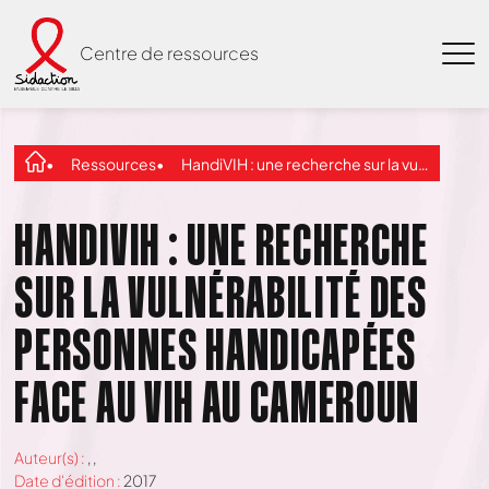
Centre de ressources
Ressources
HandiVIH : une recherche sur la vulnérabilité des personnes handicapées face au VIH au Cameroun
HANDIVIH : UNE RECHERCHE
SUR LA VULNÉRABILITÉ DES
PERSONNES HANDICAPÉES
FACE AU VIH AU CAMEROUN
Auteur(s) :
,
,
Date d'édition :
2017