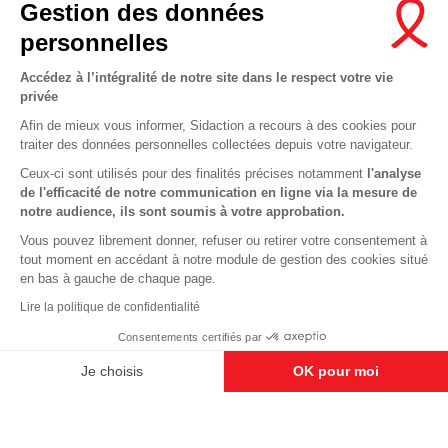
Gestion des données
Newsletter
personnelles
Nous suivre sur les réseaux :
Accédez à l’intégralité de notre site dans le respect votre vie
privée
Afin de mieux vous informer, Sidaction a recours à des cookies pour
traiter des données personnelles collectées depuis votre navigateur.
MENTIONS LÉGALES
Ceux-ci sont utilisés pour des finalités précises notamment
l'analyse
de l'efficacité de notre communication en ligne via la mesure de
CONDITIONS D’UTILISATION ET PROTECTION DES DONNÉES
notre audience, ils sont soumis à votre approbation.
COOKIES
Vous pouvez librement donner, refuser ou retirer votre consentement à
tout moment en accédant à notre module de gestion des cookies situé
This site uses cookies and gives you control over what you want to
en bas à gauche de chaque page.
activate
En savoir plus
Lire la politique de confidentialité
OK, ACCEPT ALL
DENY ALL COOKIES
Consentements certifiés par
PERSONALIZE
Je choisis
OK pour moi
Axeptio consent
Plateforme de Gestion du Consentement : Personnalisez vos O
Notre plateforme vous permet d'adapter et de gérer vos paramètr