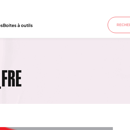
es
Boites à outils
_FRE