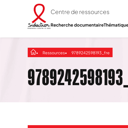
Centre de ressources
Recherche documentaire
Thématiqu
Ressources
9789242598193_fre
9789242598193