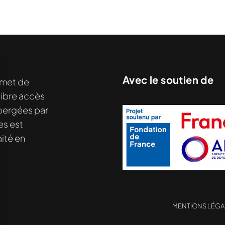
Avec le soutien de
met de
libre accès
nu demandé....
hébergées par
es est
ité en
MENTIONS LÉGA