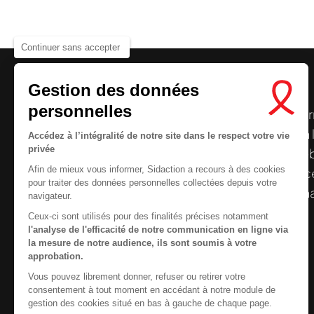
Continuer sans accepter
Gestion des données
personnelles
Le centre de ressources de
Sidaction
per
disposer de ressources francophones en 
Nous cherchons le conte
Accédez à l’intégralité de notre site dans le respect votre vie
privée
et gratuites sur le
VIH
/
sida
. À l’origine, 
Afin de mieux vous informer, Sidaction a recours à des cookies
la Plateforme ELSA, le Centre de ressourc
pour traiter des données personnelles collectées depuis votre
désormais gérée par Sidaction qui a souha
navigateur.
reprendre le pilotage.
Ceux-ci sont utilisés pour des finalités précises notamment
l'analyse de l'efficacité de notre communication en ligne via
la mesure de notre audience, ils sont soumis à votre
approbation.
Vous pouvez librement donner, refuser ou retirer votre
Contactez-nous
consentement à tout moment en accédant à notre module de
gestion des cookies situé en bas à gauche de chaque page.
Newsletter