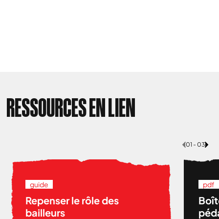
RESSOURCES EN LIEN
01 - 03
guide
pdf
Repenser le rôle des
Boît
bailleurs
péda