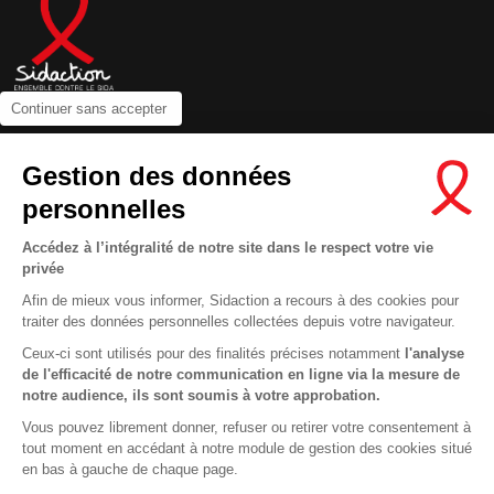
Continuer sans accepter
Contactez-nous
Gestion des données
Newsletter
personnelles
Nous suivre sur les réseaux :
Accédez à l’intégralité de notre site dans le respect votre vie
privée
Afin de mieux vous informer, Sidaction a recours à des cookies pour
traiter des données personnelles collectées depuis votre navigateur.
MENTIONS LÉGALES
Ceux-ci sont utilisés pour des finalités précises notamment
l'analyse
de l'efficacité de notre communication en ligne via la mesure de
CONDITIONS D’UTILISATION ET PROTECTION DES DONNÉES
notre audience, ils sont soumis à votre approbation.
COOKIES
Vous pouvez librement donner, refuser ou retirer votre consentement à
tout moment en accédant à notre module de gestion des cookies situé
This site uses cookies and gives you control over what you want to
en bas à gauche de chaque page.
activate
En savoir plus