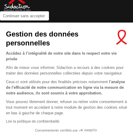
Continuer sans accepter
Contactez-nous
Gestion des données
Newsletter
personnelles
Nous suivre sur les réseaux :
Accédez à l’intégralité de notre site dans le respect votre vie
privée
Afin de mieux vous informer, Sidaction a recours à des cookies pour
traiter des données personnelles collectées depuis votre navigateur.
MENTIONS LÉGALES
Ceux-ci sont utilisés pour des finalités précises notamment
l'analyse
de l'efficacité de notre communication en ligne via la mesure de
CONDITIONS D’UTILISATION ET PROTECTION DES DONNÉES
notre audience, ils sont soumis à votre approbation.
COOKIES
Vous pouvez librement donner, refuser ou retirer votre consentement à
tout moment en accédant à notre module de gestion des cookies situé
This site uses cookies and gives you control over what you want to
en bas à gauche de chaque page.
activate
En savoir plus
Lire la politique de confidentialité
OK, ACCEPT ALL
DENY ALL COOKIES
Consentements certifiés par