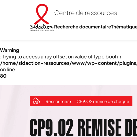
Centre de ressources
Recherche documentaire
Thématiqu
Warning
: Trying to access array offset on value of type bool in
/home/sidaction-ressources/www/wp-content/plugins/e
on line
80
Ressources
CP9.O2 remise de cheque
CP9.O2 REMISE D