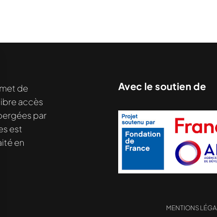
Avec le soutien de
met de
libre accès
hébergées par
es est
ité en
MENTIONS LÉGA