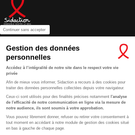
Continuer sans accepter
Contactez-nous
Gestion des données
Newsletter
personnelles
Nous suivre sur les réseaux :
Accédez à l’intégralité de notre site dans le respect votre vie
privée
Afin de mieux vous informer, Sidaction a recours à des cookies pour
traiter des données personnelles collectées depuis votre navigateur.
MENTIONS LÉGALES
Ceux-ci sont utilisés pour des finalités précises notamment
l'analyse
de l'efficacité de notre communication en ligne via la mesure de
CONDITIONS D’UTILISATION ET PROTECTION DES DONNÉES
notre audience, ils sont soumis à votre approbation.
COOKIES
Vous pouvez librement donner, refuser ou retirer votre consentement à
tout moment en accédant à notre module de gestion des cookies situé
This site uses cookies and gives you control over what you want to
en bas à gauche de chaque page.
activate
En savoir plus