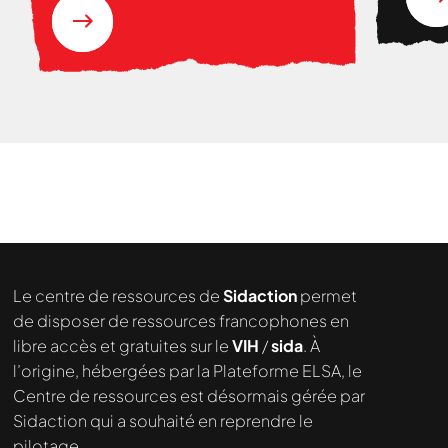
Nous cherchons le contenu
demandé....
Le centre de ressources de
Sidaction
permet
de disposer de ressources francophones en
libre accès et gratuites sur le
VIH
/
sida
. À
l’origine, hébergées par la Plateforme ELSA, le
Centre de ressources est désormais gérée par
Sidaction qui a souhaité en reprendre le
pilotage.