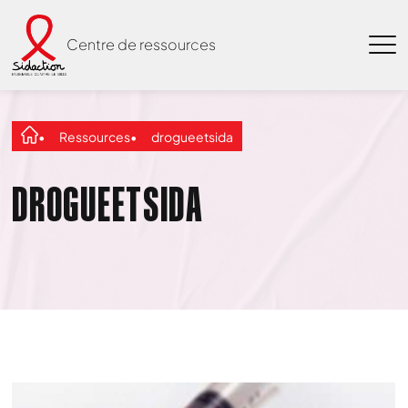
Centre de ressources
Ressources
drogueetsida
DROGUEETSIDA