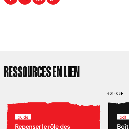
RESSOURCES EN LIEN
01 - 03
guide
pdf
Repenser le rôle des
Boît