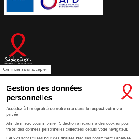
Continuer sans accepter
Contactez-nous
Gestion des données
Newsletter
personnelles
Nous suivre sur les réseaux :
Accédez à l’intégralité de notre site dans le respect votre vie
privée
Afin de mieux vous informer, Sidaction a recours à des cookies pour
traiter des données personnelles collectées depuis votre navigateur.
MENTIONS LÉGALES
Ceux-ci sont utilisés pour des finalités précises notamment
l'analyse