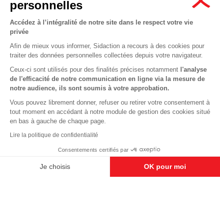
personnelles
Accédez à l’intégralité de notre site dans le respect votre vie
privée
Contactez-nous
Afin de mieux vous informer, Sidaction a recours à des cookies pour
traiter des données personnelles collectées depuis votre navigateur.
Newsletter
Ceux-ci sont utilisés pour des finalités précises notamment
l'analyse
Nous suivre sur les réseaux :
de l'efficacité de notre communication en ligne via la mesure de
notre audience, ils sont soumis à votre approbation.
Vous pouvez librement donner, refuser ou retirer votre consentement à
tout moment en accédant à notre module de gestion des cookies situé
This site uses cookies and gives you control over what you want to
en bas à gauche de chaque page.
activate
En savoir plus
MENTIONS LÉGALES
Lire la politique de confidentialité
OK, ACCEPT ALL
DENY ALL COOKIES
CONDITIONS D’UTILISATION ET PROTECTION DES DONNÉES
Consentements certifiés par
COOKIES
PERSONALIZE
Je choisis
OK pour moi
Axeptio consent
Plateforme de Gestion du Consentement : Personnalisez vos O
Notre plateforme vous permet d'adapter et de gérer vos paramètr