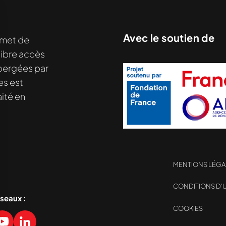
Avec le soutien de
met de
libre accès
hébergées par
es est
ité en
MENTIONS LÉGA
CONDITIONS D’U
éseaux :
COOKIES