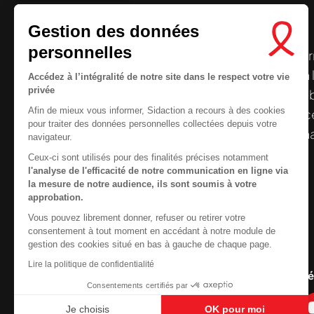
Gestion des données
personnelles
Le centre de ressources de
Sidaction
per
disposer de ressources francophones en 
Accédez à l’intégralité de notre site dans le respect votre vie
privée
et gratuites sur le
VIH
/
sida
. À l’origine, 
Afin de mieux vous informer, Sidaction a recours à des cookies
la Plateforme ELSA, le Centre de ressourc
pour traiter des données personnelles collectées depuis votre
désormais gérée par Sidaction qui a souha
navigateur.
reprendre le pilotage.
Ceux-ci sont utilisés pour des finalités précises notamment
l'analyse de l'efficacité de notre communication en ligne via
la mesure de notre audience, ils sont soumis à votre
approbation.
Vous pouvez librement donner, refuser ou retirer votre
Contactez-nous
consentement à tout moment en accédant à notre module de
gestion des cookies situé en bas à gauche de chaque page.
Newsletter
Lire la politique de confidentialité
Nous suivre sur les r
Consentements certifiés par
Je choisis
OK pour moi