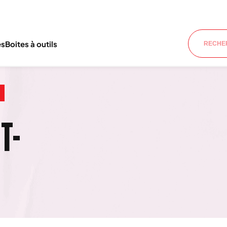
es
Boites à outils
T-