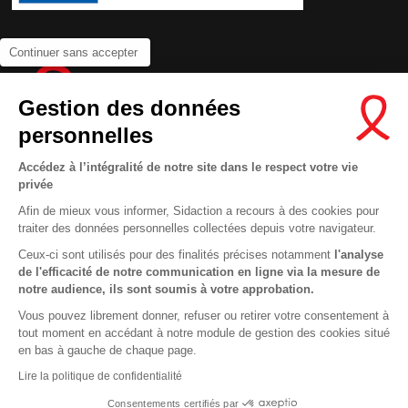
Continuer sans accepter
Gestion des données
personnelles
Accédez à l’intégralité de notre site dans le respect votre vie
privée
Contactez-nous
Afin de mieux vous informer, Sidaction a recours à des cookies pour
traiter des données personnelles collectées depuis votre navigateur.
Newsletter
Ceux-ci sont utilisés pour des finalités précises notamment
l'analyse
Nous suivre sur les réseaux :
de l'efficacité de notre communication en ligne via la mesure de
notre audience, ils sont soumis à votre approbation.
Vous pouvez librement donner, refuser ou retirer votre consentement à
tout moment en accédant à notre module de gestion des cookies situé
This site uses cookies and gives you control over what you want to
en bas à gauche de chaque page.
activate
En savoir plus
MENTIONS LÉGALES
Lire la politique de confidentialité
OK, ACCEPT ALL
DENY ALL COOKIES
CONDITIONS D’UTILISATION ET PROTECTION DES DONNÉES
Consentements certifiés par