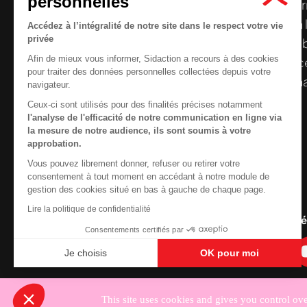
personnelles
Le centre de ressources de
Sidaction
per
disposer de ressources francophones en 
Accédez à l’intégralité de notre site dans le respect votre vie
privée
et gratuites sur le
VIH
/
sida
. À l’origine, 
Afin de mieux vous informer, Sidaction a recours à des cookies
la Plateforme ELSA, le Centre de ressourc
pour traiter des données personnelles collectées depuis votre
désormais gérée par Sidaction qui a souha
navigateur.
reprendre le pilotage.
Ceux-ci sont utilisés pour des finalités précises notamment
l'analyse de l'efficacité de notre communication en ligne via
la mesure de notre audience, ils sont soumis à votre
approbation.
Vous pouvez librement donner, refuser ou retirer votre
Contactez-nous
consentement à tout moment en accédant à notre module de
gestion des cookies situé en bas à gauche de chaque page.
Newsletter
Lire la politique de confidentialité
Nous suivre sur les r
Consentements certifiés par
Je choisis
OK pour moi
Axeptio consent
Plateforme de Gestion du Consentement : Personnali
Notre plateforme vous permet d'adapter et de gérer vo
This site uses cookies and gives you control ov