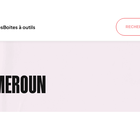
es
Boites à outils
MEROUN