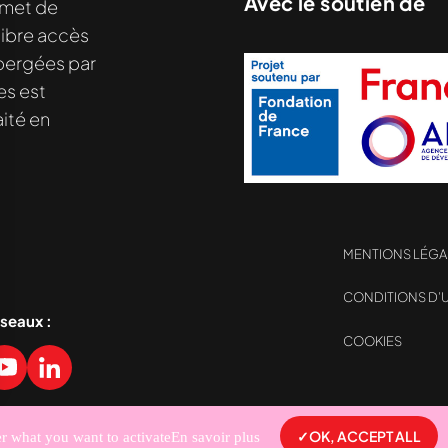
Avec le soutien de
met de
libre accès
hébergées par
es est
ité en
MENTIONS LÉGA
CONDITIONS D’U
éseaux :
COOKIES
sez vos Options
s paramètres de confidentialité, en garantissant la con
OK, ACCEPT ALL
er what you want to activate
En savoir plus