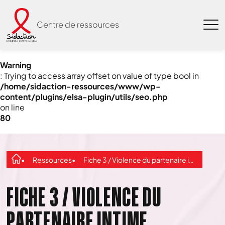
Centre de ressources
Warning
: Trying to access array offset on value of type bool in
/home/sidaction-ressources/www/wp-
content/plugins/elsa-plugin/utils/seo.php
on line
80
Ressources
Fiche 3 / Violence du partenaire intime
FICHE 3 / VIOLENCE DU
PARTENAIRE INTIME