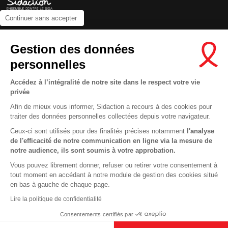
Continuer sans accepter
Contactez-nous
Gestion des données
Newsletter
personnelles
Nous suivre sur les réseaux :
Accédez à l’intégralité de notre site dans le respect votre vie
privée
Afin de mieux vous informer, Sidaction a recours à des cookies pour
traiter des données personnelles collectées depuis votre navigateur.
MENTIONS LÉGALES
Ceux-ci sont utilisés pour des finalités précises notamment
l'analyse
de l'efficacité de notre communication en ligne via la mesure de
CONDITIONS D’UTILISATION ET PROTECTION DES DONNÉES
notre audience, ils sont soumis à votre approbation.
COOKIES
Vous pouvez librement donner, refuser ou retirer votre consentement à
tout moment en accédant à notre module de gestion des cookies situé
This site uses cookies and gives you control over what you want to
en bas à gauche de chaque page.
activate
En savoir plus
Lire la politique de confidentialité
OK, ACCEPT ALL
DENY ALL COOKIES
Consentements certifiés par
PERSONALIZE