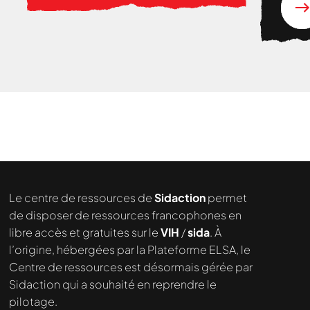
Nous cherchons le contenu
demandé....
Le centre de ressources de
Sidaction
permet
de disposer de ressources francophones en
libre accès et gratuites sur le
VIH
/
sida
. À
l’origine, hébergées par la Plateforme ELSA, le
Centre de ressources est désormais gérée par
Sidaction qui a souhaité en reprendre le
pilotage.