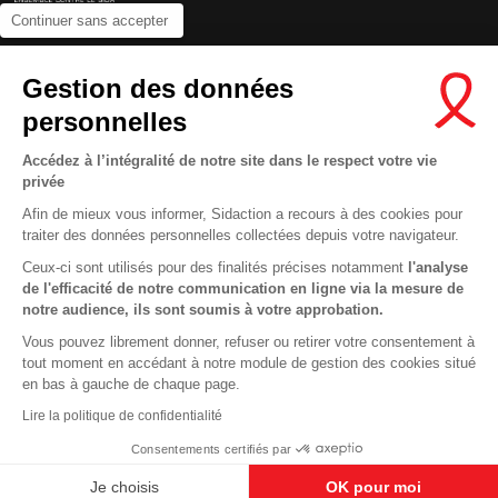
Continuer sans accepter
Contactez-nous
Gestion des données
Newsletter
personnelles
Nous suivre sur les réseaux :
Accédez à l’intégralité de notre site dans le respect votre vie
privée
Afin de mieux vous informer, Sidaction a recours à des cookies pour
traiter des données personnelles collectées depuis votre navigateur.
MENTIONS LÉGALES
Ceux-ci sont utilisés pour des finalités précises notamment
l'analyse
de l'efficacité de notre communication en ligne via la mesure de
CONDITIONS D’UTILISATION ET PROTECTION DES DONNÉES
notre audience, ils sont soumis à votre approbation.
COOKIES
Vous pouvez librement donner, refuser ou retirer votre consentement à
tout moment en accédant à notre module de gestion des cookies situé
This site uses cookies and gives you control over what you want to
en bas à gauche de chaque page.
activate
En savoir plus
Lire la politique de confidentialité
OK, ACCEPT ALL
DENY ALL COOKIES
Consentements certifiés par
PERSONALIZE
Je choisis
OK pour moi