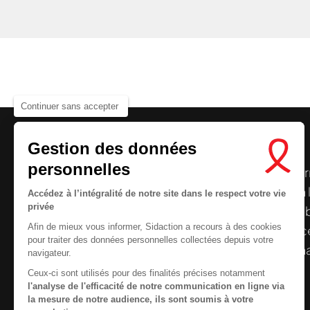
Continuer sans accepter
Gestion des données
personnelles
Le centre de ressources de
Sidaction
per
disposer de ressources francophones en 
Accédez à l’intégralité de notre site dans le respect votre vie
privée
et gratuites sur le
VIH
/
sida
. À l’origine, 
Afin de mieux vous informer, Sidaction a recours à des cookies
la Plateforme ELSA, le Centre de ressourc
pour traiter des données personnelles collectées depuis votre
désormais gérée par Sidaction qui a souha
navigateur.
reprendre le pilotage.
Ceux-ci sont utilisés pour des finalités précises notamment
l'analyse de l'efficacité de notre communication en ligne via
la mesure de notre audience, ils sont soumis à votre