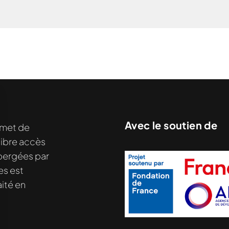
Avec le soutien de
met de
libre accès
hébergées par
es est
ité en