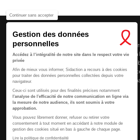
Continuer sans accepter
Gestion des données
personnelles
Le centre de ressources de
Sidaction
per
disposer de ressources francophones en 
Accédez à l’intégralité de notre site dans le respect votre vie
privée
et gratuites sur le
VIH
/
sida
. À l’origine, 
Afin de mieux vous informer, Sidaction a recours à des cookies
la Plateforme ELSA, le Centre de ressourc
pour traiter des données personnelles collectées depuis votre
désormais gérée par Sidaction qui a souha
navigateur.
reprendre le pilotage.
Ceux-ci sont utilisés pour des finalités précises notamment
l'analyse de l'efficacité de notre communication en ligne via
la mesure de notre audience, ils sont soumis à votre
approbation.
Vous pouvez librement donner, refuser ou retirer votre
Contactez-nous
consentement à tout moment en accédant à notre module de
Nous cherchons le conte
gestion des cookies situé en bas à gauche de chaque page.
Newsletter
Lire la politique de confidentialité