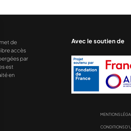
Avec le soutien de
met de
libre accès
hébergées par
es est
ité en
MENTIONS LÉGA
nu demandé....
CONDITIONS D’U