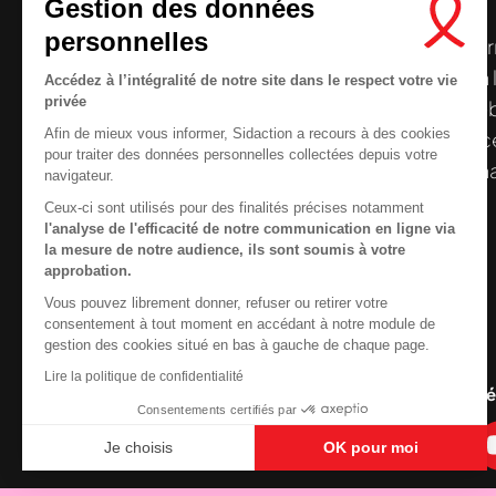
Gestion des données
personnelles
Le centre de ressources de
Sidaction
per
disposer de ressources francophones en 
Accédez à l’intégralité de notre site dans le respect votre vie
privée
et gratuites sur le
VIH
/
sida
. À l’origine, 
Afin de mieux vous informer, Sidaction a recours à des cookies
la Plateforme ELSA, le Centre de ressourc
pour traiter des données personnelles collectées depuis votre
désormais gérée par Sidaction qui a souha
navigateur.
reprendre le pilotage.
Ceux-ci sont utilisés pour des finalités précises notamment
l'analyse de l'efficacité de notre communication en ligne via
la mesure de notre audience, ils sont soumis à votre
approbation.
Vous pouvez librement donner, refuser ou retirer votre
Contactez-nous
consentement à tout moment en accédant à notre module de
gestion des cookies situé en bas à gauche de chaque page.
Newsletter
Lire la politique de confidentialité
Nous suivre sur les r
Nous cherchons le conte
Consentements certifiés par
Je choisis
OK pour moi
Axeptio consent
Plateforme de Gestion du Consentement : Personnali