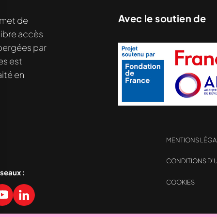
Avec le soutien de
met de
libre accès
hébergées par
es est
ité en
MENTIONS LÉGA
CONDITIONS D’U
éseaux :
nu demandé....
COOKIES
sez vos Options