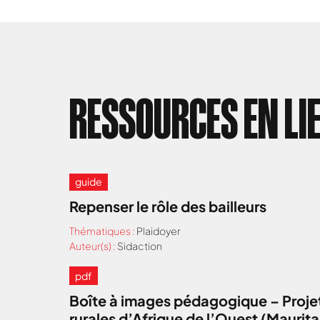
RESSOURCES EN LI
guide
Repenser le rôle des bailleurs
Thématiques :
Plaidoyer
Auteur(s) :
Sidaction
pdf
Boîte à images pédagogique – Projet
rurales d’Afrique de l’Ouest (Maurit