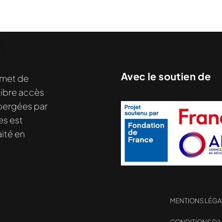
Avec le soutien de
met de
libre accès
nu demandé....
hébergées par
es est
ité en
MENTIONS LÉGA