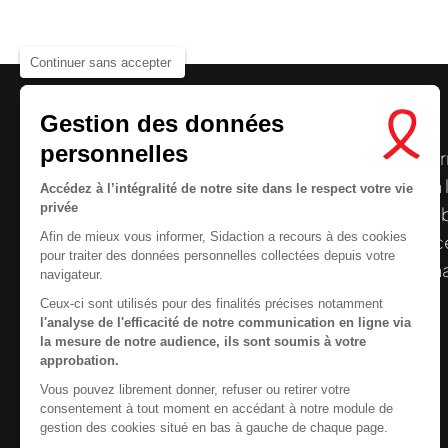
Continuer sans accepter
Gestion des données
personnelles
Le centre de ressources de
Sidaction
per
disposer de ressources francophones en 
Accédez à l’intégralité de notre site dans le respect votre vie
Nous cherchons le conte
privée
et gratuites sur le
VIH
/
sida
. À l’origine, 
Afin de mieux vous informer, Sidaction a recours à des cookies
la Plateforme ELSA, le Centre de ressourc
pour traiter des données personnelles collectées depuis votre
désormais gérée par Sidaction qui a souha
navigateur.
reprendre le pilotage.
Ceux-ci sont utilisés pour des finalités précises notamment
l'analyse de l'efficacité de notre communication en ligne via
la mesure de notre audience, ils sont soumis à votre
approbation.
Vous pouvez librement donner, refuser ou retirer votre
Contactez-nous
consentement à tout moment en accédant à notre module de
gestion des cookies situé en bas à gauche de chaque page.
Newsletter