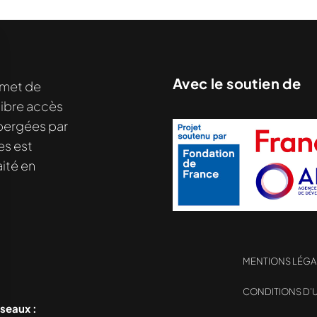
Avec le soutien de
met de
libre accès
hébergées par
es est
ité en
MENTIONS LÉGA
nu demandé....
CONDITIONS D’U
éseaux :