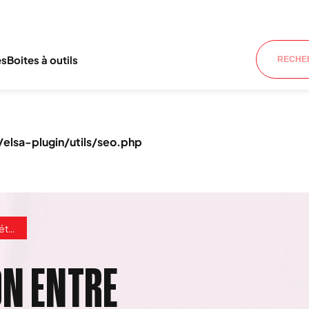
es
Boites à outils
lsa-plugin/utils/seo.php
u Maroc
ON ENTRE