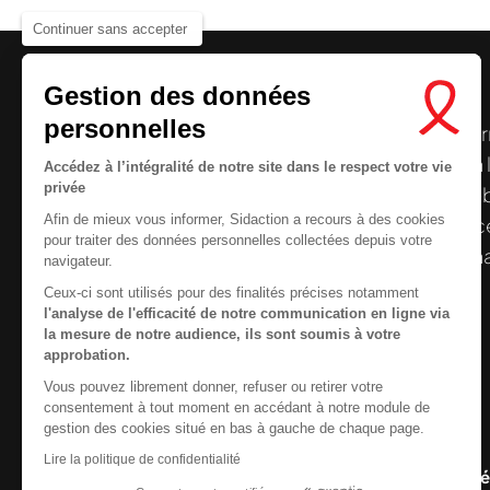
Continuer sans accepter
Gestion des données
personnelles
Le centre de ressources de
Sidaction
per
disposer de ressources francophones en 
Accédez à l’intégralité de notre site dans le respect votre vie
privée
et gratuites sur le
VIH
/
sida
. À l’origine, 
Afin de mieux vous informer, Sidaction a recours à des cookies
la Plateforme ELSA, le Centre de ressourc
pour traiter des données personnelles collectées depuis votre
désormais gérée par Sidaction qui a souha
navigateur.
reprendre le pilotage.
Ceux-ci sont utilisés pour des finalités précises notamment
l'analyse de l'efficacité de notre communication en ligne via
la mesure de notre audience, ils sont soumis à votre
approbation.
Vous pouvez librement donner, refuser ou retirer votre
Contactez-nous
consentement à tout moment en accédant à notre module de
gestion des cookies situé en bas à gauche de chaque page.
Nous cherchons le conte
Newsletter
Lire la politique de confidentialité
Nous suivre sur les r