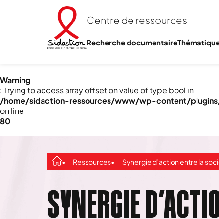
Centre de ressources
Recherche documentaire
Thématiqu
Warning
: Trying to access array offset on value of type bool in
/home/sidaction-ressources/www/wp-content/plugins/e
on line
80
Ressources
Synergie d’action entre la société civile et les structures pénitentiaires : exemple de l’ALCS et la DGAPR a
SYNERGIE D’ACTI