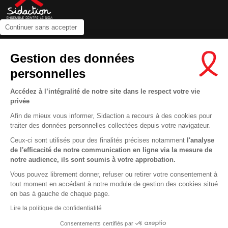
Continuer sans accepter
Contactez-nous
Gestion des données
Newsletter
personnelles
Nous suivre sur les réseaux :
Accédez à l’intégralité de notre site dans le respect votre vie
privée
Afin de mieux vous informer, Sidaction a recours à des cookies pour
traiter des données personnelles collectées depuis votre navigateur.
MENTIONS LÉGALES
Ceux-ci sont utilisés pour des finalités précises notamment
l'analyse
de l'efficacité de notre communication en ligne via la mesure de
CONDITIONS D’UTILISATION ET PROTECTION DES DONNÉES
notre audience, ils sont soumis à votre approbation.
COOKIES
Vous pouvez librement donner, refuser ou retirer votre consentement à
tout moment en accédant à notre module de gestion des cookies situé
This site uses cookies and gives you control over what you want to
en bas à gauche de chaque page.
activate
En savoir plus
Lire la politique de confidentialité
OK, ACCEPT ALL
DENY ALL COOKIES
Consentements certifiés par