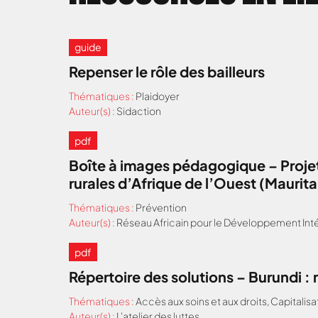
guide
Repenser le rôle des bailleurs
Thématiques :
Plaidoyer
Auteur(s) :
Sidaction
pdf
Boîte à images pédagogique – Projet
rurales d’Afrique de l’Ouest (Maurit
Thématiques :
Prévention
Auteur(s) :
Réseau Africain pour le Développement Inté
pdf
Répertoire des solutions – Burundi 
Thématiques :
Accès aux soins et aux droits
,
Capitalisa
Auteur(s) :
L'atelier des luttes