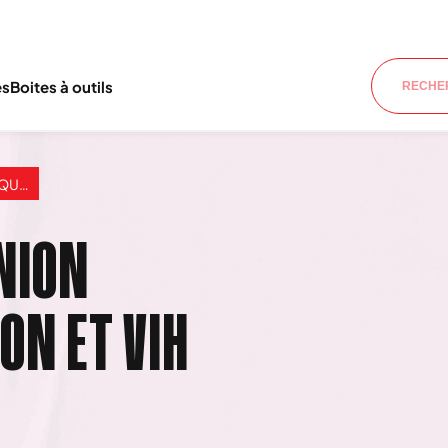
es
Boites à outils
H vF
NION
ON ET VIH