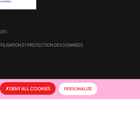
LES
TILISATION ET PROTECTION DES DONNÉES
formité avec les réglementations. Personnalisez vos préf
DENY ALL COOKIES
PERSONALIZE