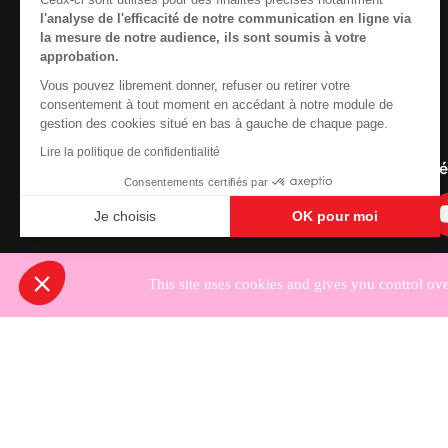
l'analyse de l'efficacité de notre communication en ligne via
la mesure de notre audience, ils sont soumis à votre
approbation.
Vous pouvez librement donner, refuser ou retirer votre
Contactez-nous
consentement à tout moment en accédant à notre module de
gestion des cookies situé en bas à gauche de chaque page.
Newsletter
Lire la politique de confidentialité
Nous suivre sur les r
Consentements certifiés par
Je choisis
OK pour moi
Axeptio consent
Plateforme de Gestion du Consentement : Personnali
Notre plateforme vous permet d'adapter et de gérer vo
This site uses cookies and gives you control ov