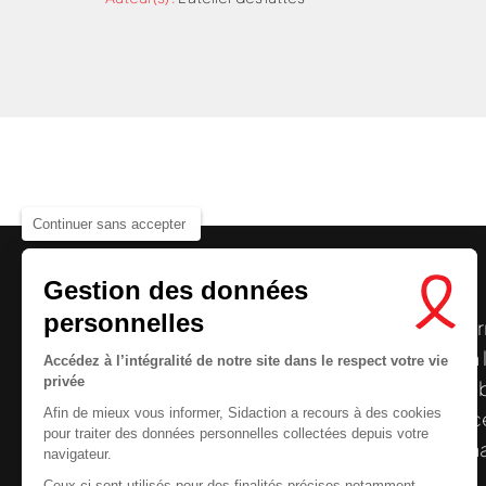
Continuer sans accepter
Nous cherchons le conte
Gestion des données
personnelles
Le centre de ressources de
Sidaction
per
disposer de ressources francophones en 
Accédez à l’intégralité de notre site dans le respect votre vie
privée
et gratuites sur le
VIH
/
sida
. À l’origine, 
Afin de mieux vous informer, Sidaction a recours à des cookies
la Plateforme ELSA, le Centre de ressourc
pour traiter des données personnelles collectées depuis votre
désormais gérée par Sidaction qui a souha
navigateur.
reprendre le pilotage.
Ceux-ci sont utilisés pour des finalités précises notamment