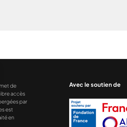
nu demandé....
Avec le soutien de
met de
libre accès
hébergées par
es est
ité en