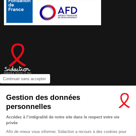
Continuer sans accepter
Contactez-nous
Gestion des données
Newsletter
personnelles
Nous suivre sur les réseaux :
Accédez à l’intégralité de notre site dans le respect votre vie
privée
Afin de mieux vous informer, Sidaction a recours à des cookies pour