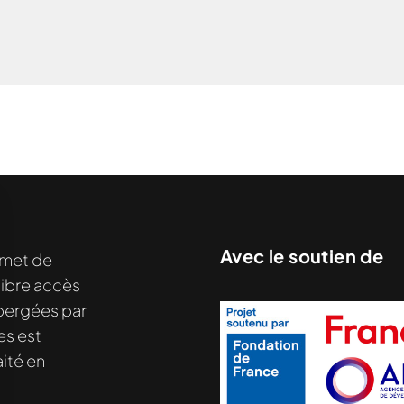
nu demandé....
Avec le soutien de
met de
libre accès
hébergées par
es est
ité en