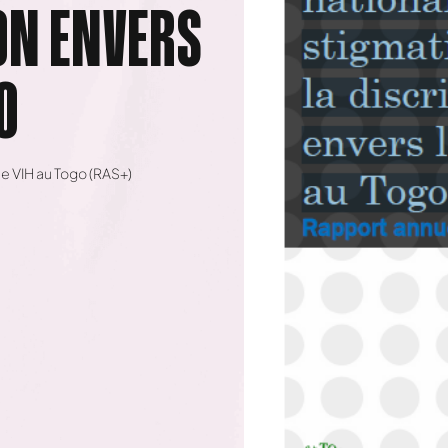
ON ENVERS
O
e VIH au Togo (RAS+)