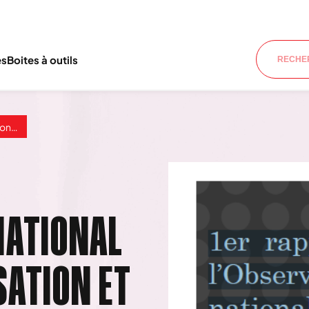
es
Boites à outils
 au Togo
NATIONAL
SATION ET