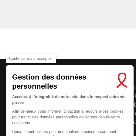
Continuer sans accepter
Gestion des données
Nous cherchons le conte
personnelles
Le centre de ressources de
Sidaction
per
disposer de ressources francophones en 
Accédez à l’intégralité de notre site dans le respect votre vie
privée
et gratuites sur le
VIH
/
sida
. À l’origine, 
Afin de mieux vous informer, Sidaction a recours à des cookies
la Plateforme ELSA, le Centre de ressourc
pour traiter des données personnelles collectées depuis votre
désormais gérée par Sidaction qui a souha
navigateur.
reprendre le pilotage.
Ceux-ci sont utilisés pour des finalités précises notamment