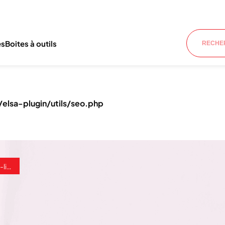
es
Boites à outils
lsa-plugin/utils/seo.php
VFR