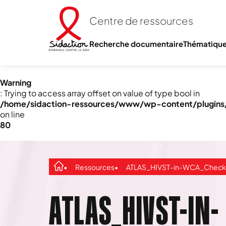
Centre de ressources
Recherche documentaire
Thématiqu
Warning
: Trying to access array offset on value of type bool in
/home/sidaction-ressources/www/wp-content/plugins/e
on line
80
Ressources
ATLAS_HIVST-in-WCA_Check-list_
ATLAS_HIVST-IN-