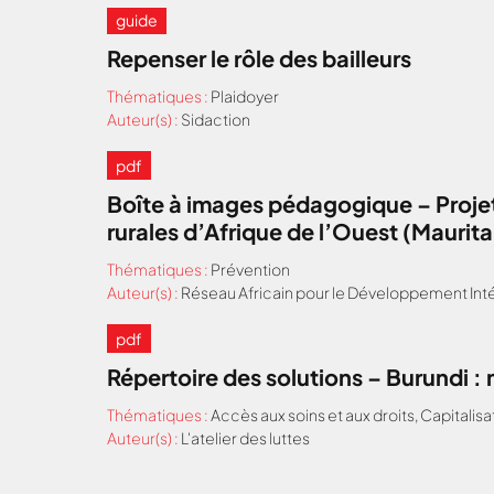
guide
Repenser le rôle des bailleurs
Thématiques :
Plaidoyer
Auteur(s) :
Sidaction
pdf
Boîte à images pédagogique – Projet
rurales d’Afrique de l’Ouest (Maurit
Thématiques :
Prévention
Auteur(s) :
Réseau Africain pour le Développement Inté
pdf
Répertoire des solutions – Burundi 
Thématiques :
Accès aux soins et aux droits
,
Capitalisa
Auteur(s) :
L'atelier des luttes