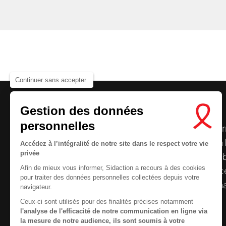
Continuer sans accepter
Gestion des données
personnelles
Le centre de ressources de
Sidaction
per
disposer de ressources francophones en 
Accédez à l’intégralité de notre site dans le respect votre vie
privée
et gratuites sur le
VIH
/
sida
. À l’origine, 
Afin de mieux vous informer, Sidaction a recours à des cookies
la Plateforme ELSA, le Centre de ressourc
pour traiter des données personnelles collectées depuis votre
désormais gérée par Sidaction qui a souha
navigateur.
reprendre le pilotage.
Ceux-ci sont utilisés pour des finalités précises notamment
l'analyse de l'efficacité de notre communication en ligne via
la mesure de notre audience, ils sont soumis à votre