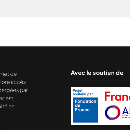
Avec le soutien de
met de
libre accès
hébergées par
es est
ité en