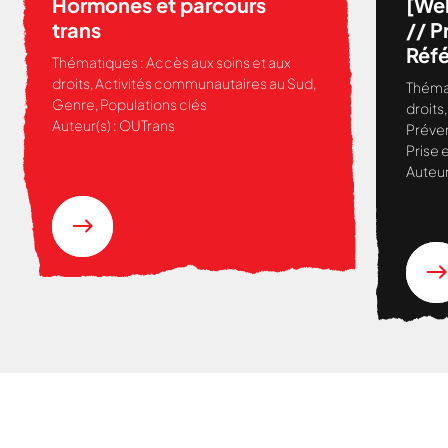
Hormones et parcours
[We
trans
// P
Réfé
Thématiques :
Accès aux soins et aux
d’au
droits
,
Activités communautaires au Sud
,
Théma
qual
Genre
,
Populations clés
droits
Auteur(s) :
OUTrans
Préve
Prise 
Auteur
Nous cherchons le contenu
demandé....