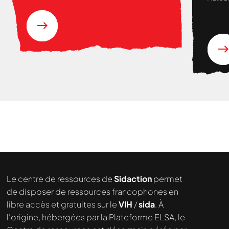
Le centre de ressources de
Sidaction
permet
de disposer de ressources francophones en
libre accès et gratuites sur le
VIH
/
sida
. À
l’origine, hébergées par la Plateforme ELSA, le