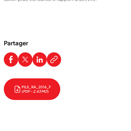
Partager
PILS_RA_2016_F
(
PDF - 2,43 MO
)