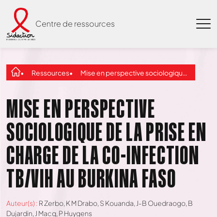
Centre de ressources
Ressources
Mise en perspective sociologique de la prise en charge de la co-infection TB/VIH au Burkina Faso
MISE EN PERSPECTIVE
SOCIOLOGIQUE DE LA PRISE EN
CHARGE DE LA CO-INFECTION
TB/VIH AU BURKINA FASO
Auteur(s) :
R Zerbo, K M Drabo, S Kouanda, J-B Ouedraogo, B
Dujardin, J Macq, P Huygens