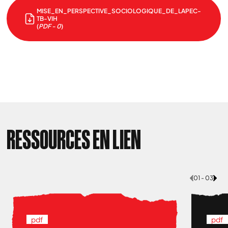
MISE_EN_PERSPECTIVE_SOCIOLOGIQUE_DE_LAPEC-
TB-VIH
(
PDF - 0
)
RESSOURCES EN LIEN
01 - 03
pdf
pdf