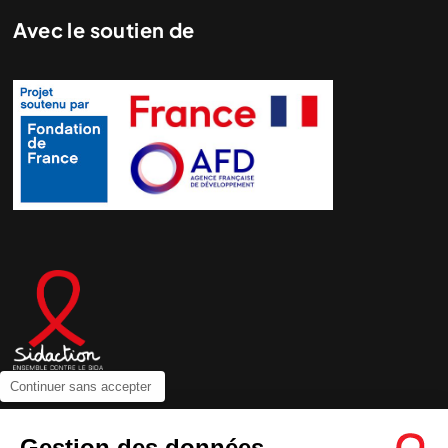
Avec le soutien de
Continuer sans accepter
Contactez-nous
Gestion des données