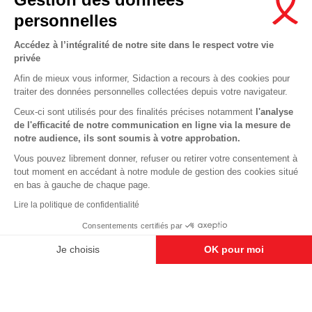
Newsletter
personnelles
Nous suivre sur les réseaux :
Accédez à l’intégralité de notre site dans le respect votre vie
privée
Afin de mieux vous informer, Sidaction a recours à des cookies pour
traiter des données personnelles collectées depuis votre navigateur.
MENTIONS LÉGALES
Ceux-ci sont utilisés pour des finalités précises notamment
l'analyse
de l'efficacité de notre communication en ligne via la mesure de
CONDITIONS D’UTILISATION ET PROTECTION DES DONNÉES
notre audience, ils sont soumis à votre approbation.
COOKIES
Vous pouvez librement donner, refuser ou retirer votre consentement à
tout moment en accédant à notre module de gestion des cookies situé
This site uses cookies and gives you control over what you want to
en bas à gauche de chaque page.
activate
En savoir plus
Lire la politique de confidentialité
OK, ACCEPT ALL
DENY ALL COOKIES
Consentements certifiés par
PERSONALIZE
Je choisis
OK pour moi
Axeptio consent
Plateforme de Gestion du Consentement : Personnalisez vos O
Notre plateforme vous permet d'adapter et de gérer vos paramètr