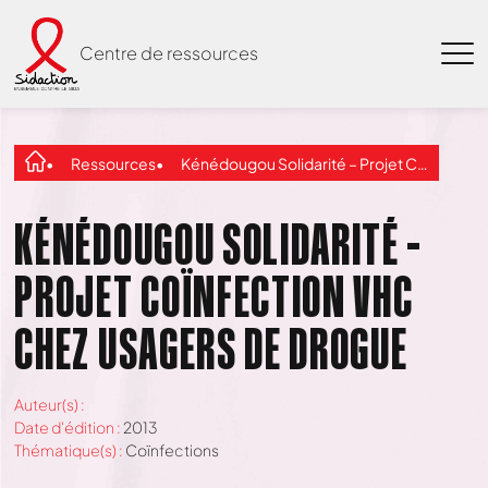
Centre de ressources
Ressources
Kénédougou Solidarité – Projet Coïnfection VHC chez usagers de drogue
KÉNÉDOUGOU SOLIDARITÉ –
PROJET COÏNFECTION VHC
CHEZ USAGERS DE DROGUE
Auteur(s) :
Date d'édition :
2013
Thématique(s) :
Coïnfections