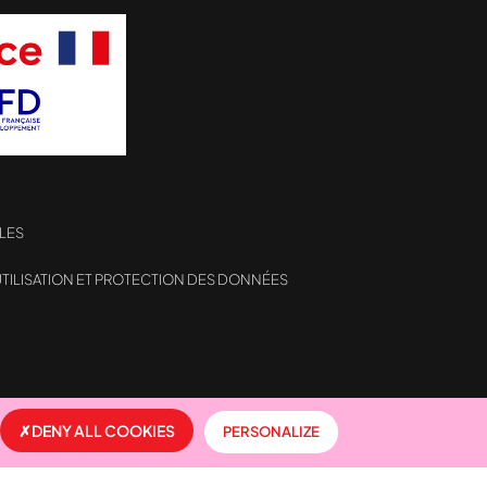
LES
TILISATION ET PROTECTION DES DONNÉES
formité avec les réglementations. Personnalisez vos préf
DENY ALL COOKIES
PERSONALIZE