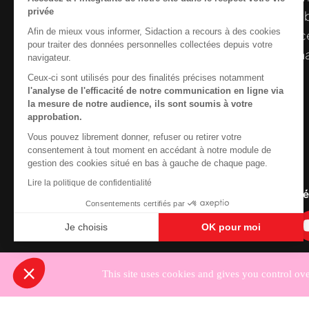
privée
et gratuites sur le
VIH
/
sida
. À l’origine, 
Afin de mieux vous informer, Sidaction a recours à des cookies
la Plateforme ELSA, le Centre de ressourc
pour traiter des données personnelles collectées depuis votre
désormais gérée par Sidaction qui a souha
navigateur.
reprendre le pilotage.
Ceux-ci sont utilisés pour des finalités précises notamment
l'analyse de l'efficacité de notre communication en ligne via
la mesure de notre audience, ils sont soumis à votre
approbation.
Vous pouvez librement donner, refuser ou retirer votre
Contactez-nous
consentement à tout moment en accédant à notre module de
gestion des cookies situé en bas à gauche de chaque page.
Newsletter
Lire la politique de confidentialité
Nous suivre sur les r
Consentements certifiés par
Je choisis
OK pour moi
Axeptio consent
Plateforme de Gestion du Consentement : Personnali
Notre plateforme vous permet d'adapter et de gérer vo
This site uses cookies and gives you control ov