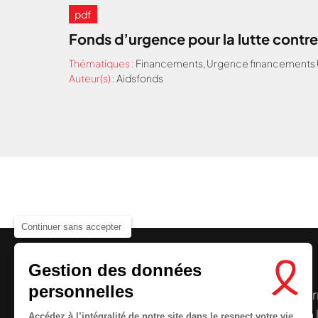
pdf
Fonds d’urgence pour la lutte contre
Thématiques :
Financements
,
Urgence financements 
Auteur(s) :
Aidsfonds
Nous cherchons le conte
Continuer sans accepter
Gestion des données
personnelles
Le centre de ressources de
Sidaction
per
disposer de ressources francophones en 
Accédez à l’intégralité de notre site dans le respect votre vie