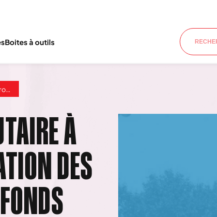
es
Boites à outils
ndial
TAIRE À
TION DES
 FONDS