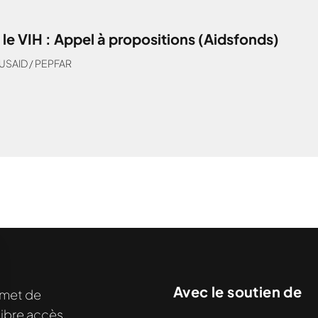
 le VIH : Appel à propositions (Aidsfonds)
USAID / PEPFAR
nu demandé....
Avec le soutien de
met de
libre accès