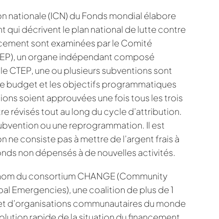
tion nationale (ICN) du Fonds mondial élabore
qui décrivent le plan national de lutte contre
ncement sont examinées par le Comité
TEP), un organe indépendant composé
 le CTEP, une ou plusieurs subventions sont
l, le budget et les objectifs programmatiques
ions soient approuvées une fois tous les trois
re révisés tout au long du cycle d’attribution.
subvention ou une reprogrammation. Il est
ne consiste pas à mettre de l’argent frais à
fonds non dépensés à de nouvelles activités.
u nom du consortium CHANGE (Community
l Emergencies), une coalition de plus de 1
e et d’organisations communautaires du monde
évolution rapide de la situation du financement