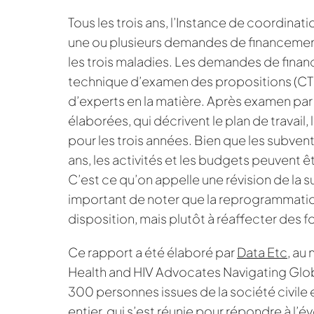
Tous les trois ans, l’Instance de coordina
une ou plusieurs demandes de financement 
les trois maladies. Les demandes de fina
technique d’examen des propositions (C
d’experts en la matière. Après examen par
élaborées, qui décrivent le plan de travai
pour les trois années. Bien que les subvent
ans, les activités et les budgets peuvent êt
C’est ce qu’on appelle une révision de la 
important de noter que la reprogrammation 
disposition, mais plutôt à réaffecter des 
Ce rapport a été élaboré par
Data Etc
, a
Health and HIV Advocates Navigating Globa
300 personnes issues de la société civil
entier, qui s’est réunie pour répondre à l’