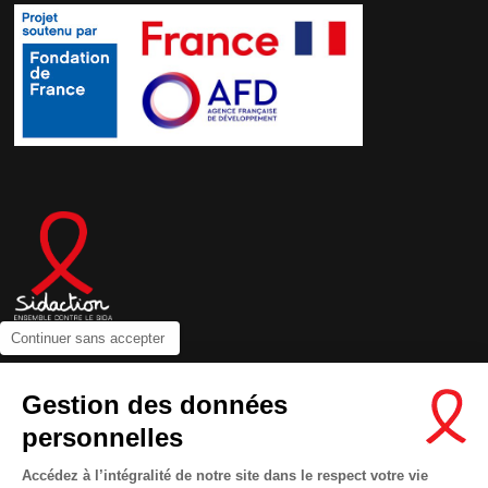
Continuer sans accepter
Contactez-nous
Gestion des données
Newsletter
personnelles
Nous suivre sur les réseaux :
Accédez à l’intégralité de notre site dans le respect votre vie