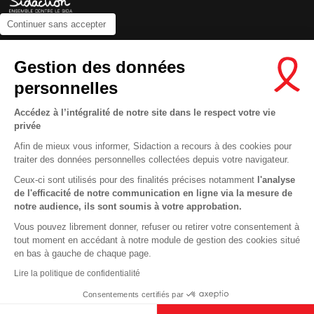
Continuer sans accepter
Contactez-nous
Gestion des données
Newsletter
personnelles
Nous suivre sur les réseaux :
Accédez à l’intégralité de notre site dans le respect votre vie
privée
Afin de mieux vous informer, Sidaction a recours à des cookies pour
traiter des données personnelles collectées depuis votre navigateur.
MENTIONS LÉGALES
Ceux-ci sont utilisés pour des finalités précises notamment
l'analyse
de l'efficacité de notre communication en ligne via la mesure de
CONDITIONS D’UTILISATION ET PROTECTION DES DONNÉES
notre audience, ils sont soumis à votre approbation.
COOKIES
Vous pouvez librement donner, refuser ou retirer votre consentement à
tout moment en accédant à notre module de gestion des cookies situé
This site uses cookies and gives you control over what you want to
en bas à gauche de chaque page.
activate
En savoir plus
Lire la politique de confidentialité
OK, ACCEPT ALL
DENY ALL COOKIES
Consentements certifiés par
PERSONALIZE